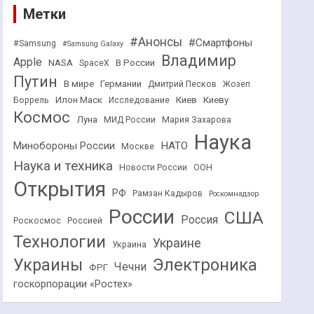
Метки
#Анонсы
#Смартфоны
#Samsung
#Samsung Galaxy
Владимир
Apple
NASA
В России
SpaceX
Путин
В мире
Германии
Дмитрий Песков
Жозеп
Илон Маск
Киев
Киеву
Боррель
Исследование
Космос
Луна
МИД России
Мария Захарова
Наука
НАТО
Минобороны России
Москве
Наука и техника
Новости России
ООН
Открытия
РФ
Рамзан Кадыров
Роскомнадзор
России
США
Россия
Роскосмос
Россией
Технологии
Украине
Украина
Украины
Электроника
Чечни
ФРГ
госкорпорации «Ростех»