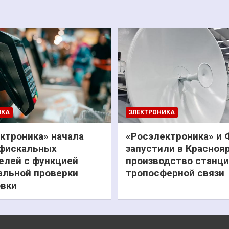
ИКА
ЭЛЕКТРОНИКА
ктроника» начала
«Росэлектроника» и
фискальных
запустили в Красноя
елей с функцией
производство станц
льной проверки
тропосферной связи
вки