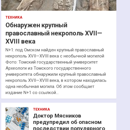
ТЕХНИКА
Обнаружен крупный
православный некрополь XVII—
XVIII века
N+1: под Омском найден крупный православный
некрополь XVII—XVIII века с необычной могилой
Фото: Томский государственный университет
Археологи из Томского государственного
университета обнаружили крупный православный
некрополь XVII—XVIII века, в котором находилась
одна необычная могила. Об этом сообщает
издание N+1 со ссылкой…
ТЕХНИКА
Доктор Мясников
предупредил об опасном
последствии популярного