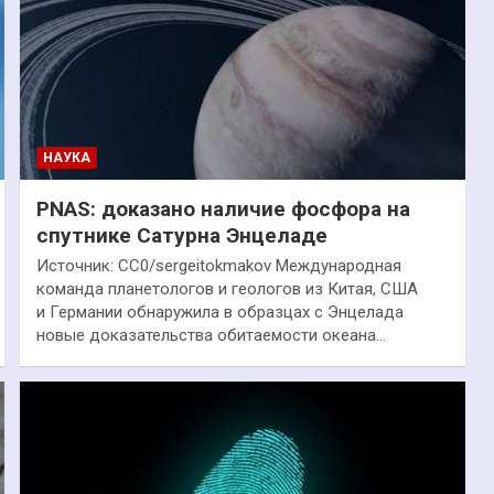
НАУКА
PNAS: доказано наличие фосфора на
спутнике Сатурна Энцеладе
Источник: CC0/sergeitokmakov Международная
команда планетологов и геологов из Китая, США
и Германии обнаружила в образцах с Энцелада
новые доказательства обитаемости океана…