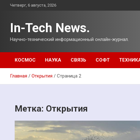
Перейти
Четверг, 6 августа, 2026
к
содержимому
In-Tech News.
Научно-технический информационный онлайн-журнал.
КОСМОС
НАУКА
СВЯЗЬ
СОФТ
ТЕХНИК
Главная
Открытия
Страница 2
Метка:
Открытия