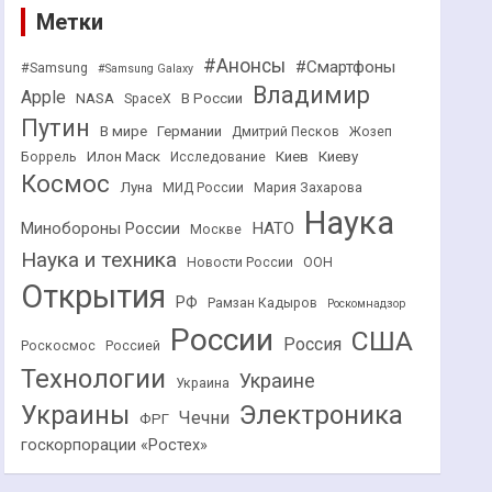
Метки
#Анонсы
#Смартфоны
#Samsung
#Samsung Galaxy
Владимир
Apple
NASA
В России
SpaceX
Путин
В мире
Германии
Дмитрий Песков
Жозеп
Илон Маск
Киев
Киеву
Боррель
Исследование
Космос
Луна
МИД России
Мария Захарова
Наука
НАТО
Минобороны России
Москве
Наука и техника
Новости России
ООН
Открытия
РФ
Рамзан Кадыров
Роскомнадзор
России
США
Россия
Роскосмос
Россией
Технологии
Украине
Украина
Украины
Электроника
Чечни
ФРГ
госкорпорации «Ростех»