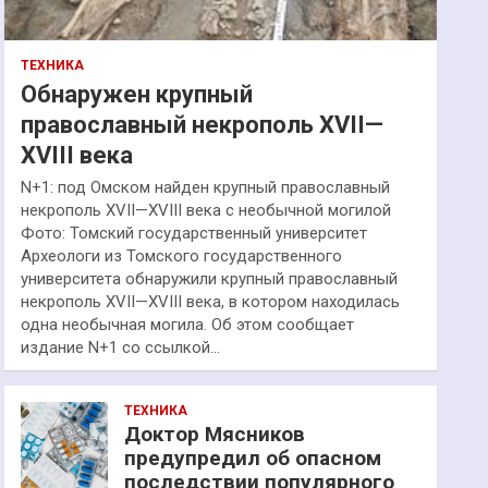
ТЕХНИКА
Обнаружен крупный
православный некрополь XVII—
XVIII века
N+1: под Омском найден крупный православный
некрополь XVII—XVIII века с необычной могилой
Фото: Томский государственный университет
Археологи из Томского государственного
университета обнаружили крупный православный
некрополь XVII—XVIII века, в котором находилась
одна необычная могила. Об этом сообщает
издание N+1 со ссылкой…
ТЕХНИКА
Доктор Мясников
предупредил об опасном
последствии популярного