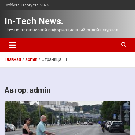
Перейти
Суббота, 8 августа, 2026
к
содержимому
In-Tech News.
Научно-технический информационный онлайн-журнал.
Главная
admin
Страница 11
Автор:
admin