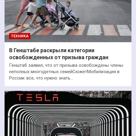
ТЕХНИКА
В Генштабе раскрыли категории
освобожденных от призыва граждан
Генштаб заявил, что от призыва освобождены члены
неполных многодетных семейСюжетМобилизация в
России: все, что нужно знать…