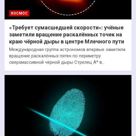
КОСМОС
«Требует сумасшедшей скорости»: учёные
заметили вращение раскалённых точек на
краю чёрной дыры в центре Млечного пути
Международная группа астрономов впервые заметила
вращение раскалённых пятен по периметру
сверхмассивной чёрной дыры Стрелец А* в…