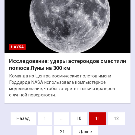
НАУКА
Исследование: удары астероидов сместили
полюса Луны на 300 км
Команда из Центра космических полетов имени
Годдарда NASA использовала компьютерное
моделирование, чтобы «стереть» тысячи кратеров
с лунной поверхности…
Пагинация
Назад
1
…
10
11
12
записей
…
21
Далее