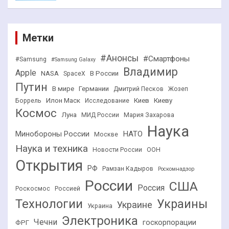
Метки
#Анонсы
#Смартфоны
#Samsung
#Samsung Galaxy
Владимир
Apple
NASA
В России
SpaceX
Путин
В мире
Германии
Дмитрий Песков
Жозеп
Илон Маск
Киев
Киеву
Боррель
Исследование
Космос
Луна
МИД России
Мария Захарова
Наука
НАТО
Минобороны России
Москве
Наука и техника
Новости России
ООН
Открытия
РФ
Рамзан Кадыров
Роскомнадзор
России
США
Россия
Роскосмос
Россией
Технологии
Украины
Украине
Украина
Электроника
Чечни
госкорпорации
ФРГ